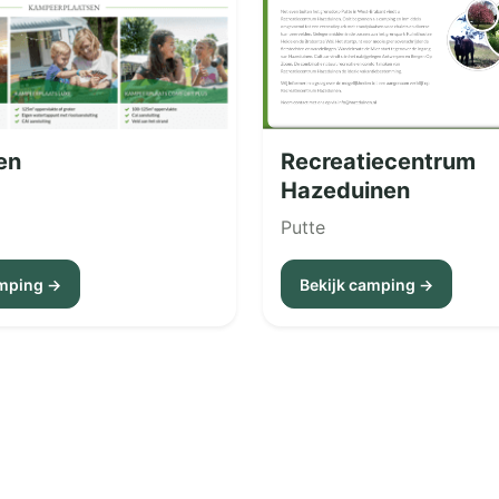
en
Recreatiecentrum
Hazeduinen
Putte
amping →
Bekijk camping →