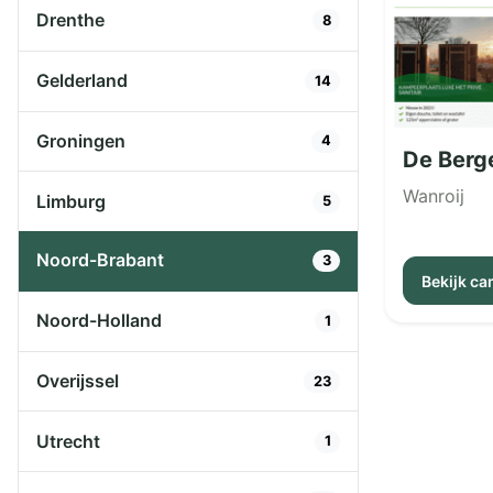
Drenthe
8
Gelderland
14
Groningen
4
De Berg
Wanroij
Limburg
5
Noord-Brabant
3
Bekijk c
Noord-Holland
1
Overijssel
23
Utrecht
1