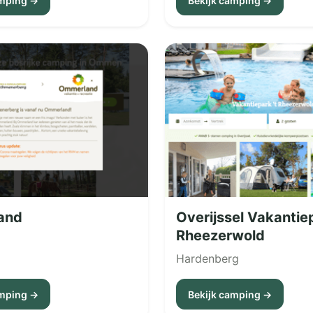
amping →
Bekijk camping →
and
Overijssel Vakantiep
Rheezerwold
Hardenberg
amping →
Bekijk camping →