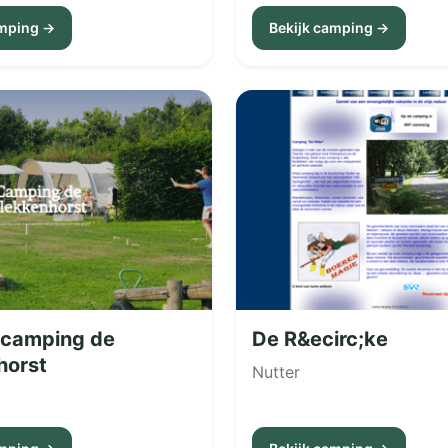
amping →
Bekijk camping →
camping de
De R&ecirc;ke
horst
Nutter