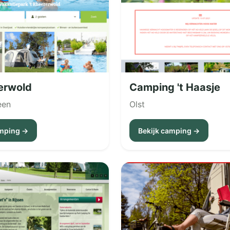
zerwold
Camping 't Haasje
een
Olst
amping →
Bekijk camping →