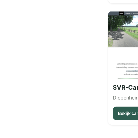
SVR-Cam
Diepenhei
Bekijk c