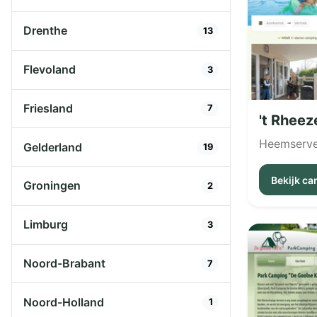
Drenthe
13
Flevoland
3
Friesland
7
't Rhee
Heemserv
Gelderland
19
Bekijk c
Groningen
2
Limburg
3
Noord-Brabant
7
Noord-Holland
1