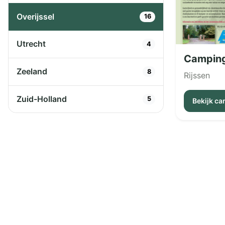
Overijssel
16
Utrecht
4
Camping
Zeeland
8
Rijssen
Zuid-Holland
5
Bekijk c