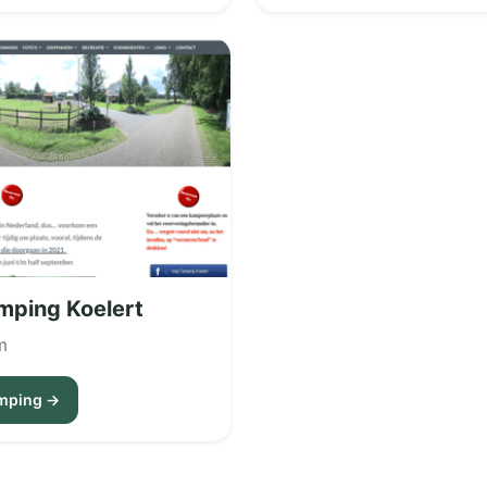
ping Koelert
m
amping →