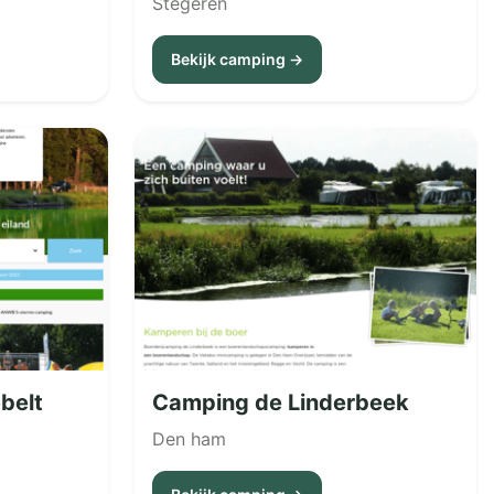
Stegeren
Bekijk camping →
belt
Camping de Linderbeek
Den ham