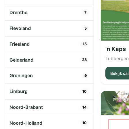
Drenthe
7
Flevoland
5
Friesland
15
'n Kaps
Tubbergen
Gelderland
28
Bekijk c
Groningen
9
Limburg
10
Noord-Brabant
14
Noord-Holland
10