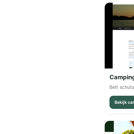
Camping
Belt schut
Bekijk c