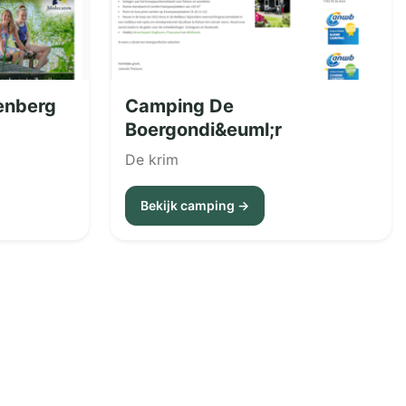
enberg
Camping De
Boergondi&euml;r
De krim
Bekijk camping →