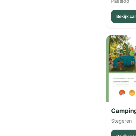
Paasloo
Bekijk c
Camping
Stegeren