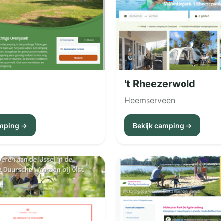
't Rheezerwold
Heemserveen
amping →
Bekijk camping →