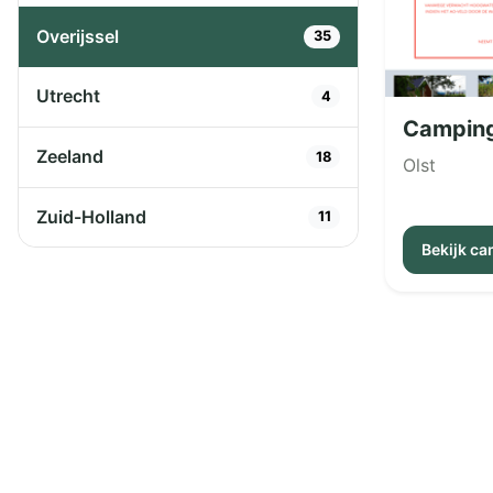
Overijssel
35
Utrecht
4
Camping
Zeeland
18
Olst
Zuid-Holland
11
Bekijk c