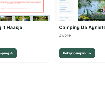
 't Haasje
Camping De Agniet
Zwolle
amping →
Bekijk camping →