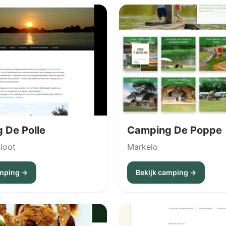
 De Polle
Camping De Poppe
sloot
Markelo
amping →
Bekijk camping →