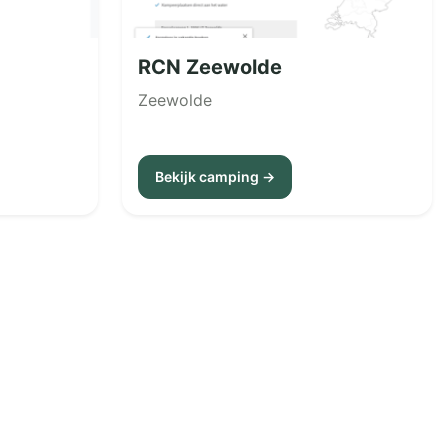
RCN Zeewolde
Zeewolde
Bekijk camping →