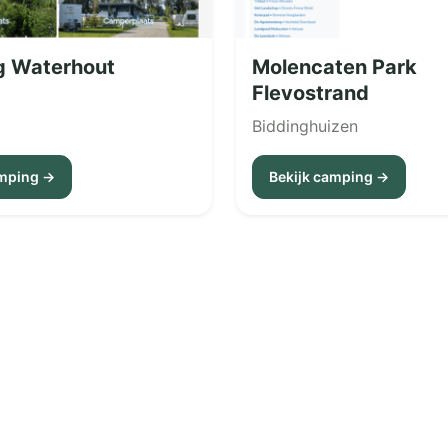
 Waterhout
Molencaten Park
Flevostrand
Biddinghuizen
amping →
Bekijk camping →