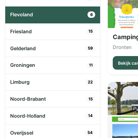
Flevoland
6
Friesland
15
Camping
Dronten
Gelderland
59
Bekijk c
Groningen
11
Limburg
22
Noord-Brabant
15
Noord-Holland
14
Overijssel
54