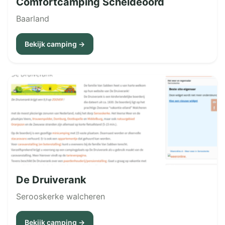
Comfortcamping Scheldeoord
Baarland
Bekijk camping →
De Druiverank
Serooskerke walcheren
Bekijk camping →